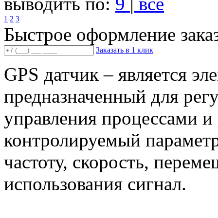
выводить по:
9
|
все
1
2
3
Быстрое оформление зака
Заказать в 1 клик
GPS
датчик – является эл
предназначенный для регу
управления процессами и 
контролируемый параметр 
частоту, скорость, переме
использования сигнал.