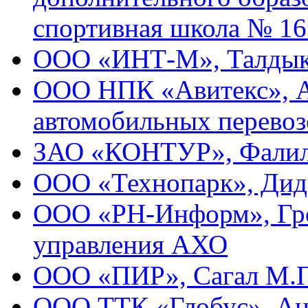
спортивная школа № 16
ООО «ИНТ-М», Талдык
ООО НПК «Авитекс», Ан
автомобильных перевоз
ЗАО «КОНТУР», Фалиле
ООО «Технопарк», Диде
ООО «РН-Информ», Гро
управления АХО
ООО «ПИР», Сагал М.П
ООО ТТК «Глобус», Анд